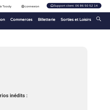
Support client: 06 86 50 52 14
 à Toody
connexion
ion
Commerces
Billetterie
Sorties et Loisirs
ios inédits :