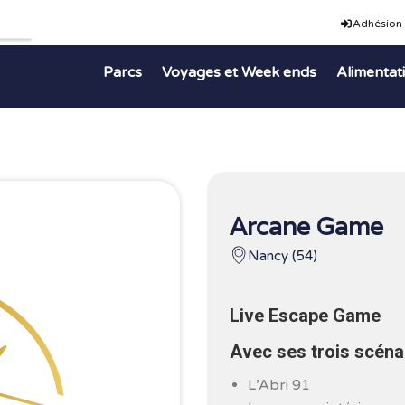
Adhésion
Parcs
Voyages et Week ends
Alimentat
Arcane Game
Nancy (54)
Live Escape Game
Avec ses trois scénar
L’Abri 91