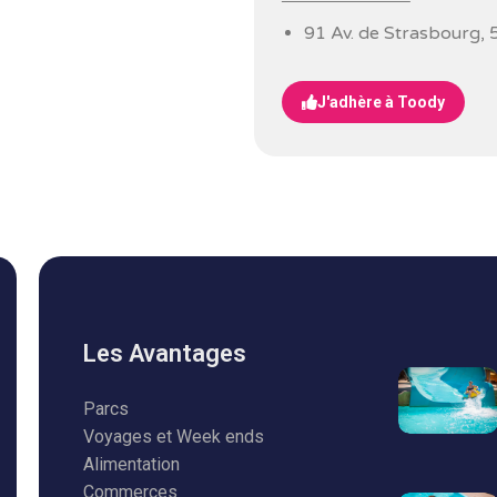
91 Av. de Strasbourg,
J'adhère à Toody
Les Avantages
Parcs
Voyages et Week ends
Alimentation
Commerces