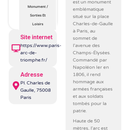
est un monument
Monument
/
emblématique
Sorties Et
situé sur la place
Charles-de-Gaulle
Loisirs
à Paris, au
Site internet
sommet de
l’avenue des
https://www.paris-
Champs-Élysées.
arc-de-
Commandé par
triomphe.fr/
Napoléon Ier en
Adresse
1806, il rend
hommage aux
Pl. Charles de
armées françaises
Gaulle, 75008
et aux soldats
Paris
tombés pour la
patrie.
Haute de 50
mètres, l’arc est