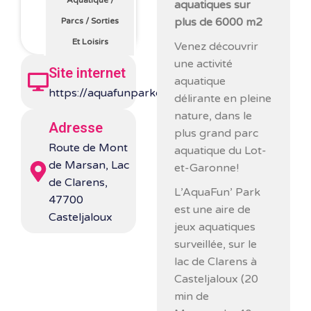
Aquatique
/
aquatiques sur
plus de 6000 m2
Parcs
/
Sorties
Et Loisirs
Venez découvrir
une activité
Site internet
aquatique
https://aquafunparkclarens.fr/
délirante en pleine
nature, dans le
Adresse
plus grand parc
Route de Mont
aquatique du Lot-
de Marsan, Lac
et-Garonne!
de Clarens,
L’AquaFun’ Park
47700
est une aire de
Casteljaloux
jeux aquatiques
surveillée, sur le
lac de Clarens à
Casteljaloux (20
min de