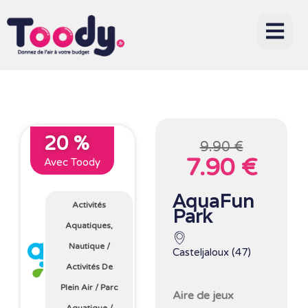
20 %
9.90 €
7.90 €
Avec Toody
AquaFun
Activités
Park
Aquatiques,
Nautique
/
Casteljaloux (47)
Activités De
Plein Air
/
Parc
Aire de jeux