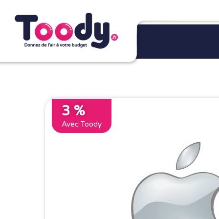
3 %
Avec Toody