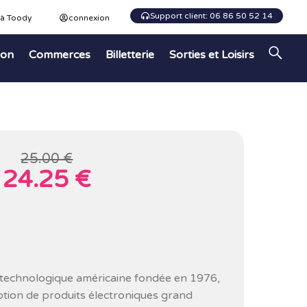
Support client: 06 86 50 52 14
 à Toody
connexion
ion
Commerces
Billetterie
Sorties et Loisirs
25.00 €
24.25 €
 technologique américaine fondée en 1976,
ption de produits électroniques grand