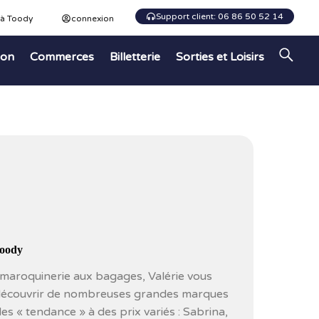
Support client: 06 86 50 52 14
 à Toody
connexion
ion
Commerces
Billetterie
Sorties et Loisirs
Toody
e maroquinerie aux bagages, Valérie vous
e découvrir de nombreuses grandes marques
es « tendance » à des prix variés : Sabrina,