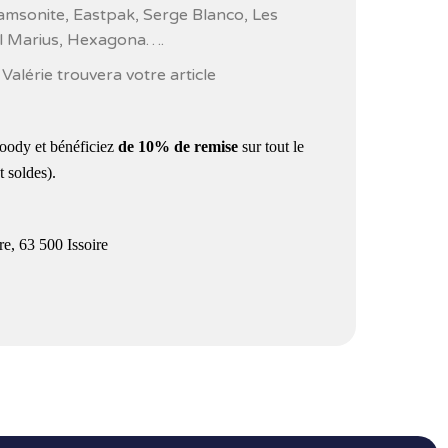
 Samsonite, Eastpak, Serge Blanco, Les
ul Marius, Hexagona….
alérie trouvera votre article
Toody et
bénéficiez
de 10% de remise
sur tout le
 soldes).
re,
63 500 Issoire