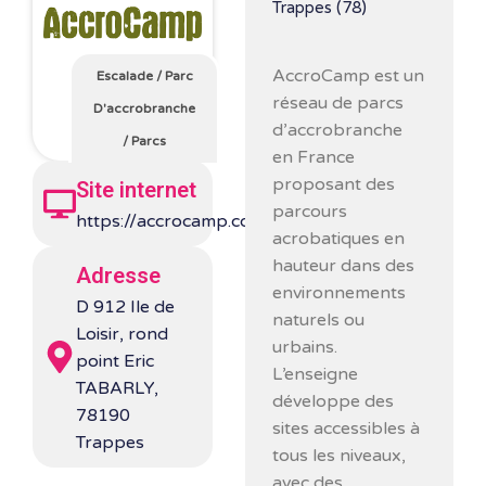
Trappes (78)
AccroCamp
est un
Escalade
/
Parc
réseau de parcs
D'accrobranche
d’accrobranche
/
Parcs
en France
proposant des
Site internet
parcours
https://accrocamp.com/
acrobatiques en
hauteur dans des
Adresse
environnements
D 912 Ile de
naturels ou
Loisir, rond
urbains.
point Eric
L’enseigne
TABARLY,
développe des
78190
sites accessibles à
Trappes
tous les niveaux,
avec des