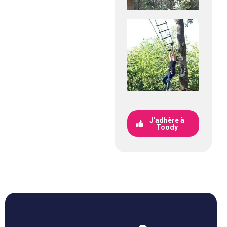
J'adhère à
Toody