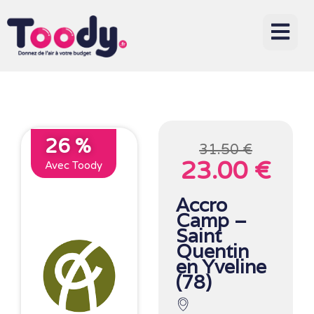
26 %
31.50 €
23.00 €
Avec Toody
Accro
Camp –
Saint
Quentin
en Yveline
(78)