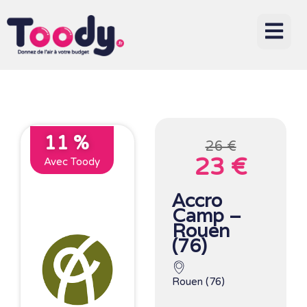
11 %
26 €
23 €
Avec Toody
Accro
Camp –
Rouen
(76)
Rouen (76)