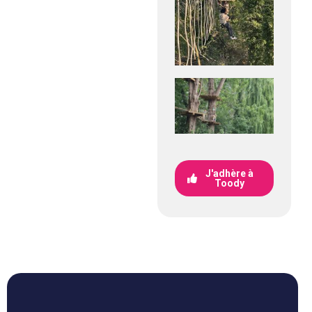
J'adhère à
Toody