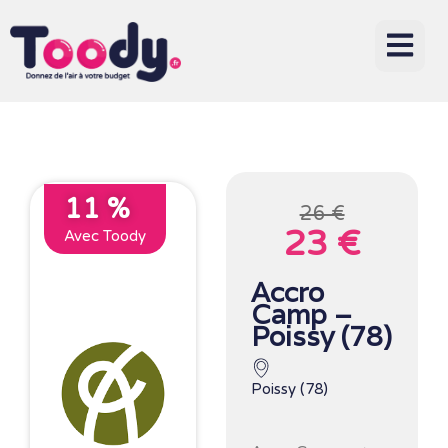
11 %
26 €
23 €
Avec Toody
Accro
Camp –
Poissy (78)
Poissy (78)