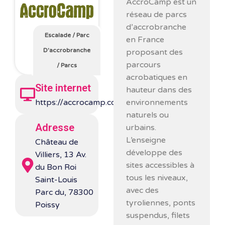
AccroCamp
est un
réseau de parcs
d’accrobranche
Escalade
/
Parc
en France
D'accrobranche
proposant des
parcours
/
Parcs
acrobatiques en
Site internet
hauteur dans des
environnements
https://accrocamp.com/
naturels ou
Adresse
urbains.
L’enseigne
Château de
développe des
Villiers, 13 Av.
sites accessibles à
du Bon Roi
tous les niveaux,
Saint-Louis
avec des
Parc du, 78300
tyroliennes, ponts
Poissy
suspendus, filets