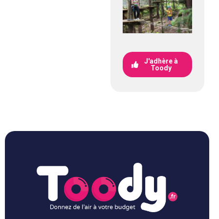
J'adhère à
Toody