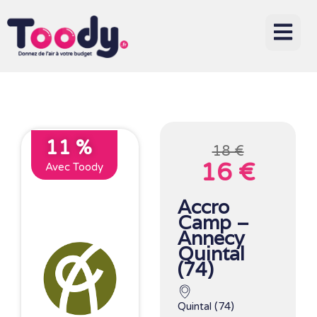
11 %
18 €
16 €
Avec Toody
Accro
Camp –
Annecy
Quintal
(74)
Quintal (74)