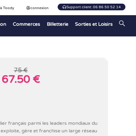
Support client: 06 86 50 52 14
 à Toody
connexion
ion
Commerces
Billetterie
Sorties et Loisirs
75 €
67.50 €
ier français parmi les leaders mondiaux du
 exploite, gère et franchise un large réseau