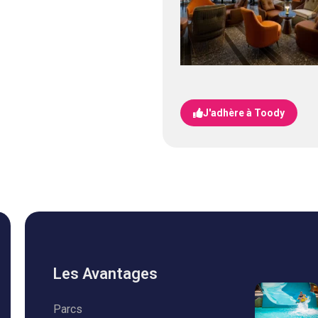
J'adhère à Toody
Les Avantages
Parcs