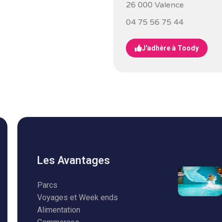
26 000 Valence
04 75 56 75 44
J'adhère à Toody
Les Avantages
Parcs
Voyages et Week ends
Alimentation