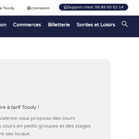
Support client: 06 86 50 52 14
 à Toody
connexion
ion
Commerces
Billetterie
Sorties et Loisirs
e à tarif Toody !
Valence vous propose des cours
es cours en petits groupes et des stages
s ses locaux.