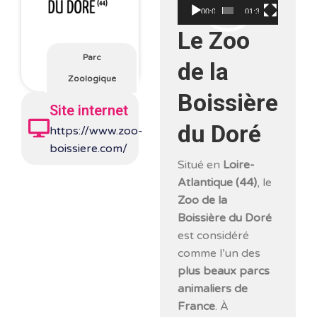
vidéo
00:00
01:33
Le Zoo
Parc
de la
Zoologique
Boissière
Site internet
du Doré
https://www.zoo-
boissiere.com/
Situé en
Loire-
Atlantique (44)
, le
Zoo de la
Boissière du Doré
est considéré
comme l’un des
plus beaux parcs
animaliers de
France
. À