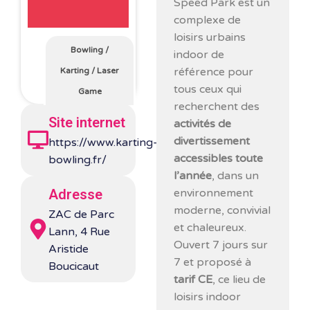
Speed Park est un
complexe de
loisirs urbains
Bowling
/
indoor de
référence pour
Karting
/
Laser
tous ceux qui
Game
recherchent des
Site internet
activités de
divertissement
https://www.karting-
accessibles toute
bowling.fr/
l’année
, dans un
environnement
Adresse
moderne, convivial
ZAC de Parc
et chaleureux.
Lann, 4 Rue
Ouvert 7 jours sur
Aristide
7 et proposé à
Boucicaut
tarif CE
, ce lieu de
loisirs indoor