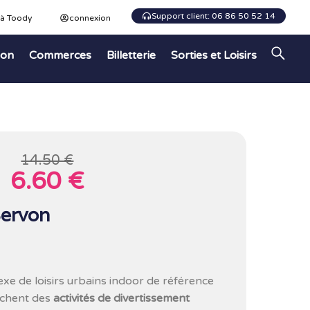
Support client: 06 86 50 52 14
 à Toody
connexion
ion
Commerces
Billetterie
Sorties et Loisirs
14.50 €
6.60 €
Servon
e de loisirs urbains indoor de référence
rchent des
activités de divertissement