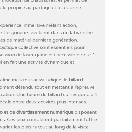
rs location de chaussures, et permet de
ble propice au partage et à la bonne
xpérience immersive mêlant action,
pe. Les joueurs évoluent dans un labyrinthe
pés de matériel dernière génération.
tactique collective sont essentiels pour
session de laser game est accessible pour 1
i en fait une activité dynamique et
lme mais tout aussi ludique, le
billard
ment détendu tout en mettant à l’épreuve
ration. Une heure de billard correspond à 1
idéale entre deux activités plus intenses.
éo et de divertissement numérique
disposent
s. Ces jeux complètent parfaitement l’offre
rier les plaisirs tout au long de la visite.