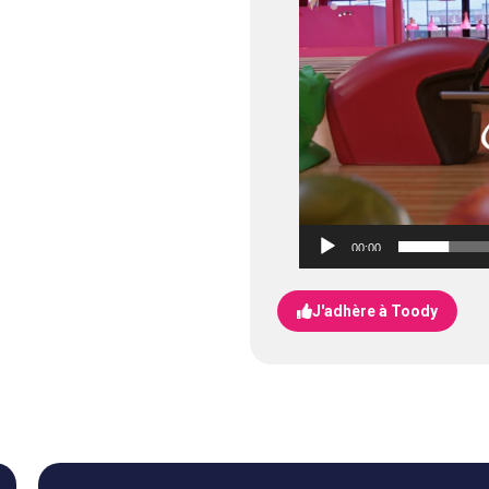
00:00
J'adhère à Toody