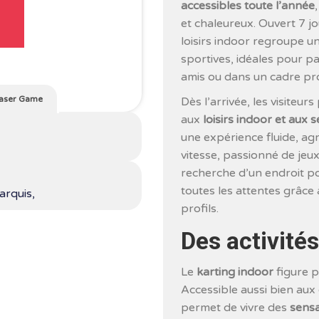
accessibles toute l’année
et chaleureux. Ouvert 7 j
loisirs indoor regroupe un
sportives, idéales pour p
amis ou dans un cadre pr
aser Game
Dès l’arrivée, les visiteu
aux
loisirs indoor et aux 
une expérience fluide, ag
vitesse, passionné de jeu
recherche d’un endroit p
toutes les attentes grâce
arquis,
profils.
Des activité
Le
karting indoor
figure p
Accessible aussi bien aux 
permet de vivre des
sensa