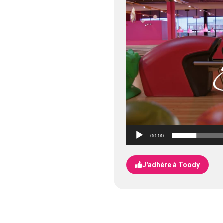
Lecteur
vidéo
00:00
J'adhère à Toody