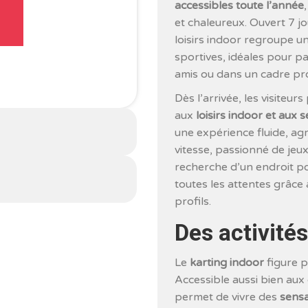
accessibles toute l’année
et chaleureux. Ouvert 7 j
loisirs indoor regroupe un
sportives, idéales pour p
amis ou dans un cadre pr
Dès l’arrivée, les visiteu
aux
loisirs indoor et aux 
une expérience fluide, ag
vitesse, passionné de jeu
recherche d’un endroit p
toutes les attentes grâce
profils.
Des activité
Le
karting indoor
figure p
Accessible aussi bien aux 
permet de vivre des
sensa