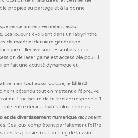
rs location de chaussures, et permet de
ble propice au partage et à la bonne
xpérience immersive mêlant action,
pe. Les joueurs évoluent dans un labyrinthe
pés de matériel dernière génération.
tactique collective sont essentiels pour
session de laser game est accessible pour 1
i en fait une activité dynamique et
lme mais tout aussi ludique, le
billard
ment détendu tout en mettant à l’épreuve
ration. Une heure de billard correspond à 1
idéale entre deux activités plus intenses.
éo et de divertissement numérique
disposent
s. Ces jeux complètent parfaitement l’offre
rier les plaisirs tout au long de la visite.