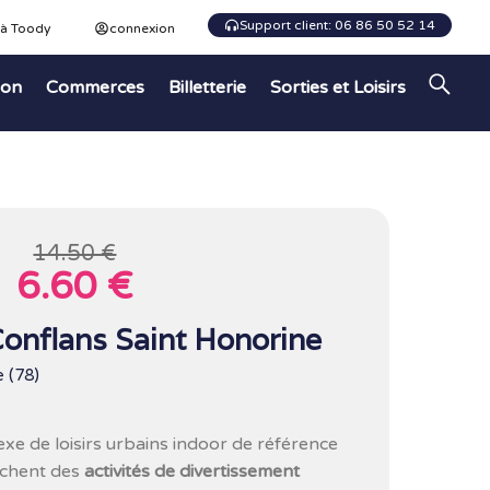
Support client: 06 86 50 52 14
 à Toody
connexion
ion
Commerces
Billetterie
Sorties et Loisirs
14.50 €
6.60 €
onflans Saint Honorine
 (78)
e de loisirs urbains indoor de référence
rchent des
activités de divertissement