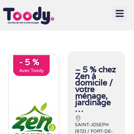
- 5 %
– 5 % chez
Avec Toody
Zen à
domicile /
votre
ménage,
jardinage
…
SAINT-JOSEPH
(972) / FORT-DE-