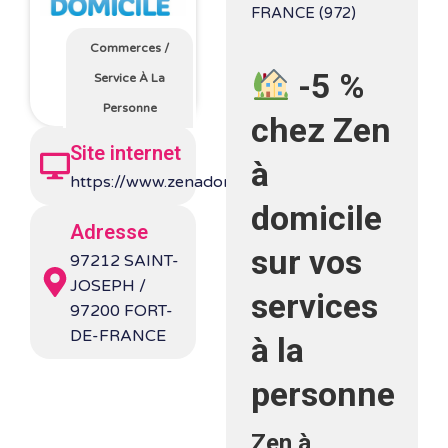
FRANCE (972)
Commerces
/
-5 %
Service À La
Personne
chez
Zen
Site internet
à
https://www.zenadomicile.net/
domicile
Adresse
sur vos
97212 SAINT-
JOSEPH /
services
97200 FORT-
DE-FRANCE
à la
personne
Zen à