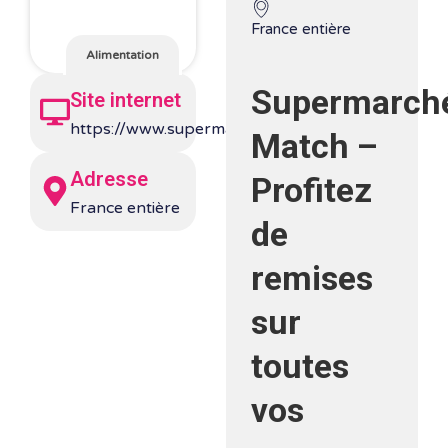
France entière
Alimentation
Supermarch
Site internet
https://www.supermarchesmatch.fr/fr
Match –
Adresse
Profitez
France entière
de
remises
sur
toutes
vos