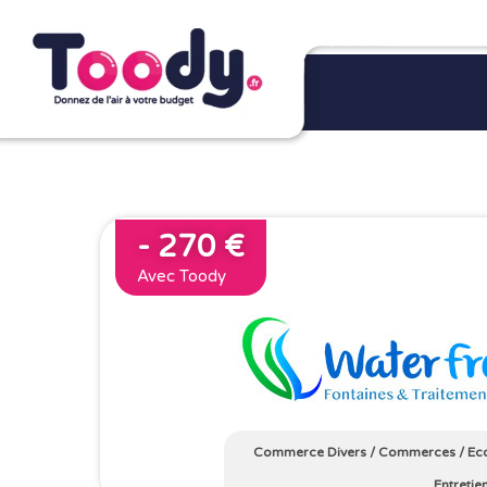
- 270 €
Avec Toody
Commerce Divers
/
Commerces
/
Ec
Entretie