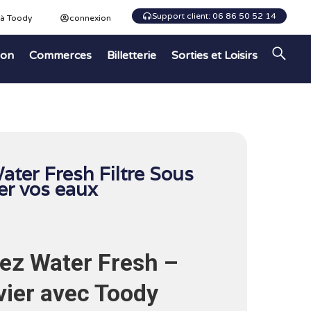
Support client: 06 86 50 52 14
 à Toody
connexion
ion
Commerces
Billetterie
Sorties et Loisirs
ater Fresh Filtre Sous
ter vos eaux
hez
Water Fresh
–
évier avec Toody