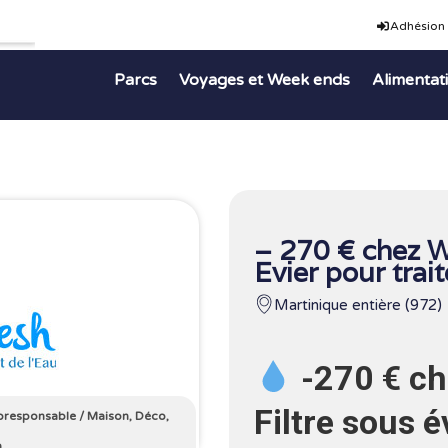
Adhésion
Parcs
Voyages et Week ends
Alimentat
– 270 € chez W
Evier pour trai
Martinique entière (972)
-270 € c
Filtre sous 
oresponsable
/
Maison, Déco,
n