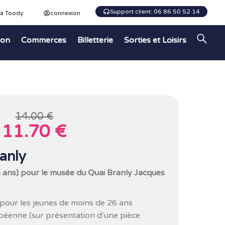
Support client: 06 86 50 52 14
 à Toody
connexion
ion
Commerces
Billetterie
Sorties et Loisirs
14.00 €
11.70 €
anly
26 ans) pour le musée du Quai Branly Jacques
t pour les jeunes de moins de 26 ans
péenne (sur présentation d’une pièce