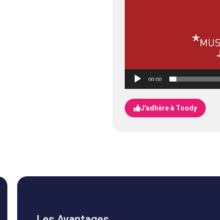
00:00
J'adhère à Toody
Les Avantages