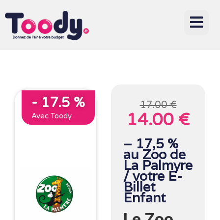
- 17.5 %
17.00 €
14.00 €
Avec Toody
– 17,5 %
au Zoo de
La Palmyre
/ votre E-
Billet
Enfant
Le Zoo