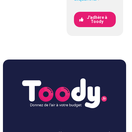
J'adhère à
Toody