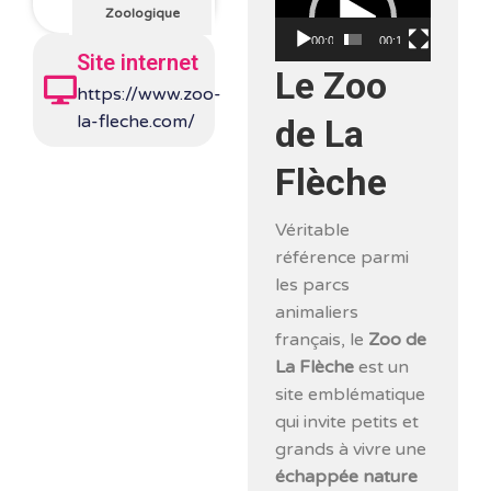
vidéo
Zoologique
00:00
00:15
Site internet
Le Zoo
https://www.zoo-
la-fleche.com/
de La
Flèche
Véritable
référence parmi
les parcs
animaliers
français, le
Zoo de
La Flèche
est un
site emblématique
qui invite petits et
grands à vivre une
échappée nature