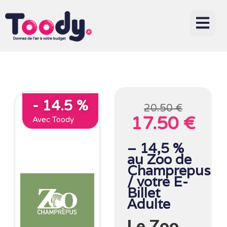
- 14.5 %
20.50 €
17.50 €
Avec Toody
– 14,5 %
au Zoo de
Champrepus
/ votre E-
Billet
Adulte
Le Zoo