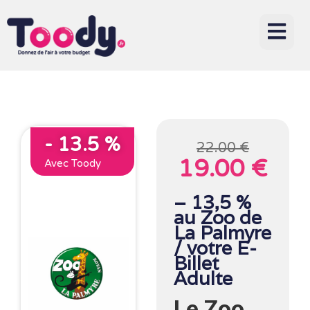
- 13.5 %
22.00 €
19.00 €
Avec Toody
– 13,5 %
au Zoo de
La Palmyre
/ votre E-
Billet
Adulte
Le Zoo