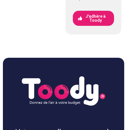
J'adhère à
Toody