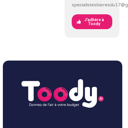
specialistesbieresdu17@g
J'adhère à
Toody